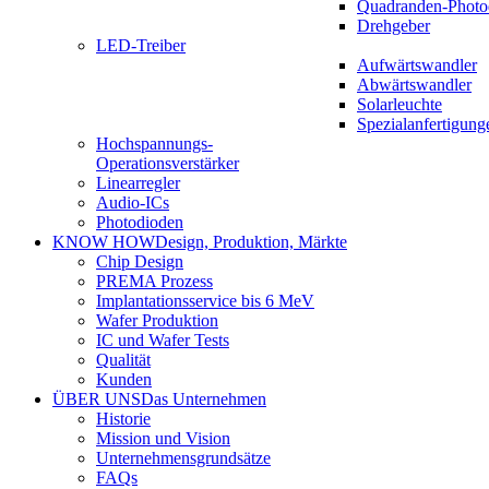
Quadranden-Photo
Drehgeber
LED-Treiber
Aufwärtswandler
Abwärtswandler
Solarleuchte
Spezialanfertigung
Hochspannungs-
Operationsverstärker
Linearregler
Audio-ICs
Photodioden
KNOW HOW
Design, Produktion, Märkte
Chip Design
PREMA Prozess
Implantationsservice bis 6 MeV
Wafer Produktion
IC und Wafer Tests
Qualität
Kunden
ÜBER UNS
Das Unternehmen
Historie
Mission und Vision
Unternehmensgrundsätze
FAQs