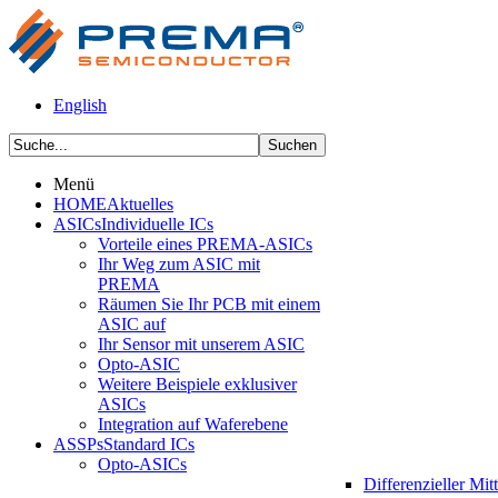
English
Menü
HOME
Aktuelles
ASICs
Individuelle ICs
Vorteile eines PREMA-ASICs
Ihr Weg zum ASIC mit
PREMA
Räumen Sie Ihr PCB mit einem
ASIC auf
Ihr Sensor mit unserem ASIC
Opto-ASIC
Weitere Beispiele exklusiver
ASICs
Integration auf Waferebene
ASSPs
Standard ICs
Opto-ASICs
Differenzieller Mit