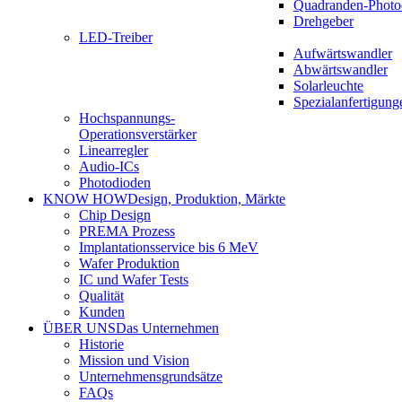
Quadranden-Photo
Drehgeber
LED-Treiber
Aufwärtswandler
Abwärtswandler
Solarleuchte
Spezialanfertigung
Hochspannungs-
Operationsverstärker
Linearregler
Audio-ICs
Photodioden
KNOW HOW
Design, Produktion, Märkte
Chip Design
PREMA Prozess
Implantationsservice bis 6 MeV
Wafer Produktion
IC und Wafer Tests
Qualität
Kunden
ÜBER UNS
Das Unternehmen
Historie
Mission und Vision
Unternehmensgrundsätze
FAQs