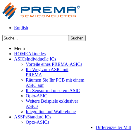
English
Menü
HOME
Aktuelles
ASICs
Individuelle ICs
Vorteile eines PREMA-ASICs
Ihr Weg zum ASIC mit
PREMA
Räumen Sie Ihr PCB mit einem
ASIC auf
Ihr Sensor mit unserem ASIC
Opto-ASIC
Weitere Beispiele exklusiver
ASICs
Integration auf Waferebene
ASSPs
Standard ICs
Opto-ASICs
Differenzieller Mit